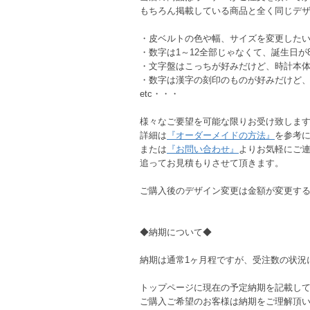
もちろん掲載している商品と全く同じデ
・皮ベルトの色や幅、サイズを変更した
・数字は1～12全部じゃなくて、誕生日が8
・文字盤はこっちが好みだけど、時計本
・数字は漢字の刻印のものが好みだけど
etc・・・
様々なご要望を可能な限りお受け致しま
詳細は
『オーダーメイドの方法』
を参考
または
『お問い合わせ』
よりお気軽にご
追ってお見積もりさせて頂きます。
ご購入後のデザイン変更は金額が変更す
◆納期について◆
納期は通常1ヶ月程ですが、受注数の状況
トップページに現在の予定納期を記載し
ご購入ご希望のお客様は納期をご理解頂