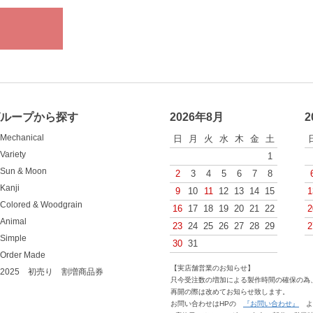
グループから探す
2026年8月
2
Mechanical
日
月
火
水
木
金
土
Variety
1
Sun & Moon
2
3
4
5
6
7
8
Kanji
9
10
11
12
13
14
15
1
Colored & Woodgrain
16
17
18
19
20
21
22
2
Animal
23
24
25
26
27
28
29
2
Simple
30
31
Order Made
【実店舗営業のお知らせ】
2025 初売り 割増商品券
只今受注数の増加による製作時間の確保の為、
再開の際は改めてお知らせ致します。
お問い合わせはHPの
『お問い合わせ』
よ