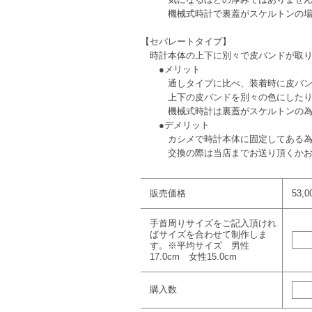
機械式時計で裏蓋がスケルトンの場合
【セパレートタイプ】
時計本体の上下に別々で皮バンドが取り
●メリット
通しタイプに比べ、装着時に皮バ
上下の皮バンドを別々の色にしたり
機械式時計は裏蓋がスケルトンの為、
●デメリット
カシメで時計本体に固定してある為、
交換の際は当店までお送り頂くかお持
販売価格
53,
手首周りサイズをご記入頂けれ
ばサイズを合わせて制作しま
す。※平均サイズ 男性
17.0cm 女性15.0cm
購入数