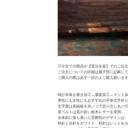
只今全ての商品が【受注生産】でのご注
ご注文についての詳細は最下部に記載し
ご購入の際は必ず一読の上ご購入願いま
時計本体を磨き加工→腐食加工→マット
男性にも女性にもおすすめの手巻式手作
文字盤は真鍮板を糸ノコで切り出し丸い
皮ベルトは質の良い栃木レザーを使用。
全体的に落ち着いた雰囲気のデザインは
時針と分針をホワイト、秒針はレッドを