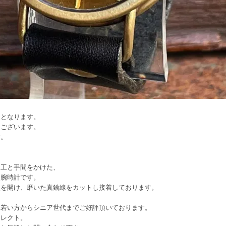
文となります。
てございます。
す。
加工と手間をかけた、
り腕時計です。
穴を開け、磨いた真鍮線をカットし接着しております。
、若い方からシニア世代までご好評頂いております。
セレクト。