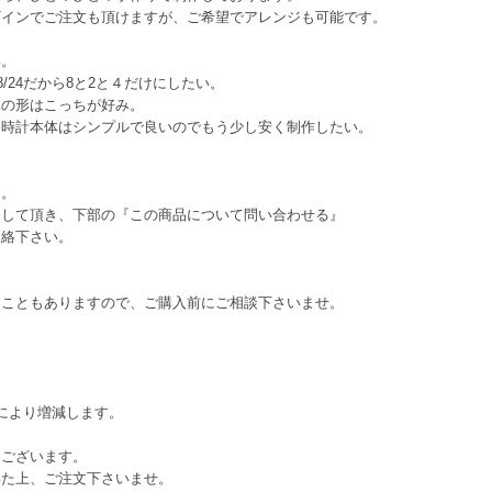
ザインでご注文も頂けますが、ご希望でアレンジも可能です。
い。
/24だから8と2と４だけにしたい。
体の形はこっちが好み。
、時計本体はシンプルで良いのでもう少し安く制作したい。
す。
にして頂き、下部の『この商品について問い合わせる』
連絡下さい。
ることもありますので、ご購入前にご相談下さいませ。
により増減します。
てございます。
いた上、ご注文下さいませ。