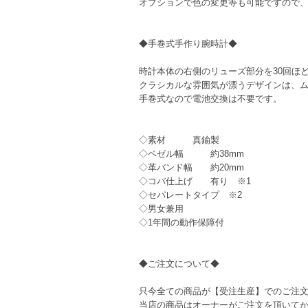
オプションで色の変更等も可能ですので
◆手巻式手作り腕時計◆
時計本体の右側のリューズ部分を30回ほど
クラシカルな雰囲気が漂うデザインは、
手巻式なので電池交換は不要です。
◇素材 真鍮製
◇ベゼル幅 約38mm
◇革バンド幅 約20mm
◇コバ仕上げ 有り ※1
◇セパレートタイプ ※2
◇男女兼用
◇1年間の動作保障付
◆ご注文について◆
只今全ての商品が【受注生産】でのご注
当店の商品はオーナーがご注文を頂いて