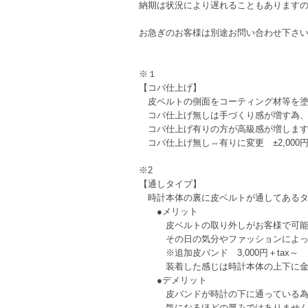
納期は状況により遅れることもあります
お急ぎのお客様は別途お問い合わせ下さ
※１
【コバ仕上げ】
皮ベルトの側面をコーティング材等を塗
コバ仕上げ無しは手づくり感が増す為、
コバ仕上げ有りの方が高級感が増しま
コバ仕上げ無し⇔有りに変更 ±2,000円+
※2
【通しタイプ】
時計本体の裏に皮ベルトが通してあるタ
●メリット
皮ベルトの取り外しがお客様で可能な
その日の気分やファッションによって
※追加皮バンド 3,000円＋tax～
装着した感じは時計本体の上下に金具
●デメリット
皮バンドが時計の下に通っている為、
気になるほどの厚みではありませんが