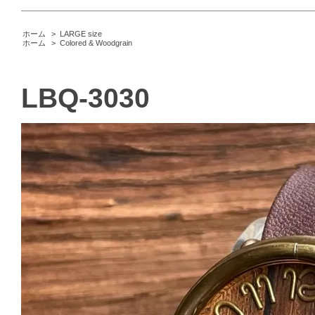
ホーム
>
LARGE size
ホーム
>
Colored & Woodgrain
LBQ-3030