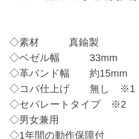
◇素材 真鍮製
◇ベゼル幅 33mm
◇革バンド幅 約15mm
◇コバ仕上げ 無し ※1
◇セパレートタイプ ※2
◇男女兼用
◇1年間の動作保障付