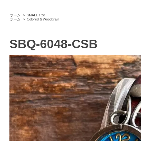
ホーム
>
SMALL size
ホーム
>
Colored & Woodgrain
SBQ-6048-CSB