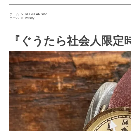
ホーム
>
REGULAR size
ホーム
>
Variety
『ぐうたら社会人限定時計