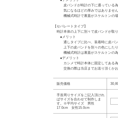
皮バンドが時計の下に通っている為、
気になるほどの厚みではありませんが
機械式時計で裏蓋がスケルトンの場合
【セパレートタイプ】
時計本体の上下に別々で皮バンドが取り
●メリット
通しタイプに比べ、装着時に皮バ
上下の皮バンドを別々の色にしたり
機械式時計は裏蓋がスケルトンの為、
●デメリット
カシメで時計本体に固定してある為、
交換の際は当店までお送り頂くかお持
販売価格
30,
手首周りサイズをご記入頂けれ
ばサイズを合わせて制作しま
す。※平均サイズ 男性
17.0cm 女性15.0cm