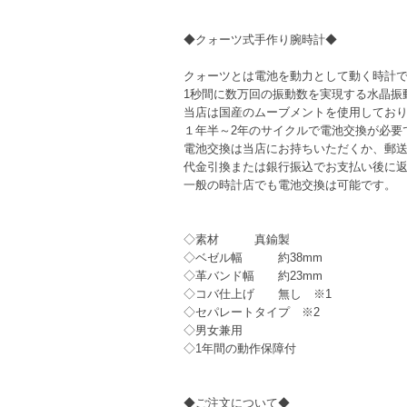
◆クォーツ式手作り腕時計◆
クォーツとは電池を動力として動く時計
1秒間に数万回の振動数を実現する水晶振
当店は国産のムーブメントを使用してお
１年半～2年のサイクルで電池交換が必要
電池交換は当店にお持ちいただくか、郵
代金引換または銀行振込でお支払い後に
一般の時計店でも電池交換は可能です。
◇素材 真鍮製
◇ベゼル幅 約38mm
◇革バンド幅 約23mm
◇コバ仕上げ 無し ※1
◇セパレートタイプ ※2
◇男女兼用
◇1年間の動作保障付
◆ご注文について◆