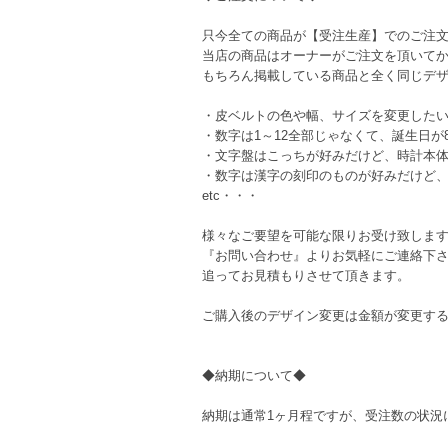
只今全ての商品が【受注生産】でのご注
当店の商品はオーナーがご注文を頂いて
もちろん掲載している商品と全く同じデ
・皮ベルトの色や幅、サイズを変更した
・数字は1～12全部じゃなくて、誕生日が8
・文字盤はこっちが好みだけど、時計本
・数字は漢字の刻印のものが好みだけど
etc・・・
様々なご要望を可能な限りお受け致しま
『お問い合わせ』よりお気軽にご連絡下
追ってお見積もりさせて頂きます。
ご購入後のデザイン変更は金額が変更す
◆納期について◆
納期は通常1ヶ月程ですが、受注数の状況