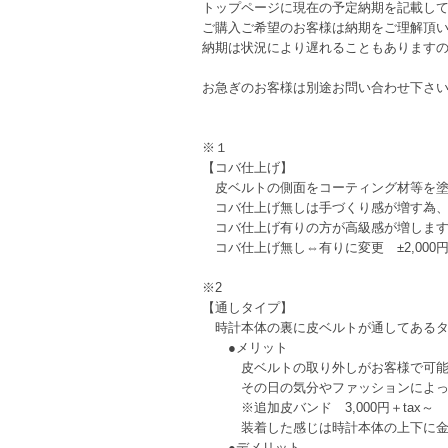
トップページに現在の予定納期を記載し
ご購入ご希望のお客様は納期をご理解頂
納期は状況により遅れることもあります
お急ぎのお客様は別途お問い合わせ下さ
※１
【コバ仕上げ】
皮ベルトの側面をコーティング材等を塗
コバ仕上げ無しは手づくり感が増す為、
コバ仕上げ有りの方が高級感が増しま
コバ仕上げ無し⇔有りに変更 ±2,000円+
※2
【通しタイプ】
時計本体の裏に皮ベルトが通してあるタ
●メリット
皮ベルトの取り外しがお客様で可能な
その日の気分やファッションによって
※追加皮バンド 3,000円＋tax～
装着した感じは時計本体の上下に金具
●デメリット