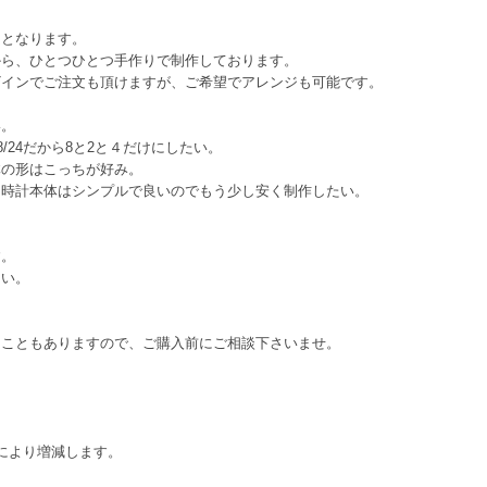
文となります。
から、ひとつひとつ手作りで制作しております。
ザインでご注文も頂けますが、ご希望でアレンジも可能です。
い。
/24だから8と2と４だけにしたい。
体の形はこっちが好み。
、時計本体はシンプルで良いのでもう少し安く制作したい。
す。
さい。
ることもありますので、ご購入前にご相談下さいませ。
により増減します。