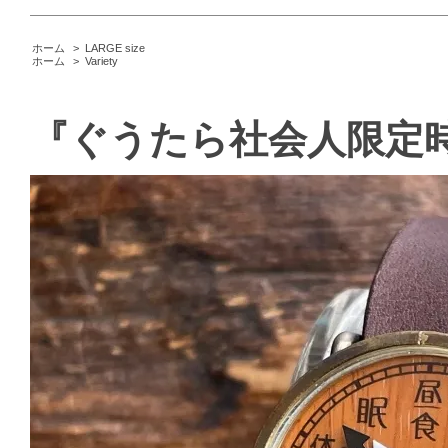
ホーム
>
LARGE size
ホーム
>
Variety
『ぐうたら社会人限定時計』