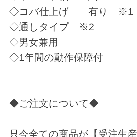
◇コバ仕上げ 有り ※1
◇通しタイプ ※2
◇男女兼用
◇1年間の動作保障付
◆ご注文について◆
只今全ての商品が【受注生