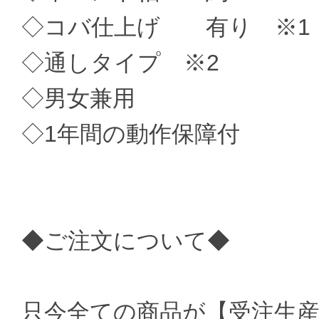
◇コバ仕上げ 有り ※1
◇通しタイプ ※2
◇男女兼用
◇1年間の動作保障付
◆ご注文について◆
只今全ての商品が【受注生