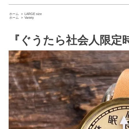
ホーム
>
LARGE size
ホーム
>
Variety
『ぐうたら社会人限定時計』