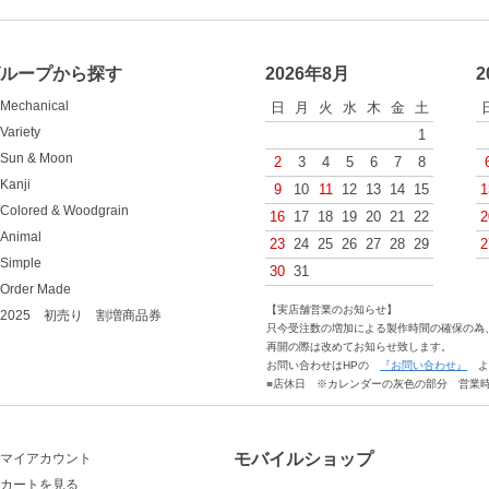
グループから探す
2026年8月
2
Mechanical
日
月
火
水
木
金
土
Variety
1
Sun & Moon
2
3
4
5
6
7
8
Kanji
9
10
11
12
13
14
15
1
Colored & Woodgrain
16
17
18
19
20
21
22
2
Animal
23
24
25
26
27
28
29
2
Simple
30
31
Order Made
【実店舗営業のお知らせ】
2025 初売り 割増商品券
只今受注数の増加による製作時間の確保の為、
再開の際は改めてお知らせ致します。
お問い合わせはHPの
『お問い合わせ』
よ
■
店休日 ※カレンダーの灰色の部分 営業時間
モバイルショップ
マイアカウント
カートを見る