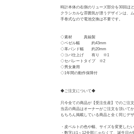
時計本体の右側のリューズ部分を30回ほど
クラシカルな雰囲気が漂うデザインは、
手巻式なので電池交換は不要です。
◇素材 真鍮製
◇ベゼル幅 約43mm
◇革バンド幅 約20mm
◇コバ仕上げ 有り ※1
◇セパレートタイプ ※2
◇男女兼用
◇1年間の動作保障付
◆ご注文について◆
只今全ての商品が【受注生産】でのご注
当店の商品はオーナーがご注文を頂いて
もちろん掲載している商品と全く同じデ
・皮ベルトの色や幅、サイズを変更した
・数字は1～12全部じゃなくて、誕生日が8