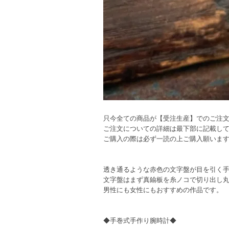
只今全ての商品が【受注生産】でのご注
ご注文についての詳細は最下部に記載し
ご購入の際は必ず一読の上ご購入願いま
透き通るような赤色の文字盤が目を引く
文字盤はまず真鍮板を糸ノコで切り出し
男性にも女性にもおすすめの作品です。
◆手巻式手作り腕時計◆