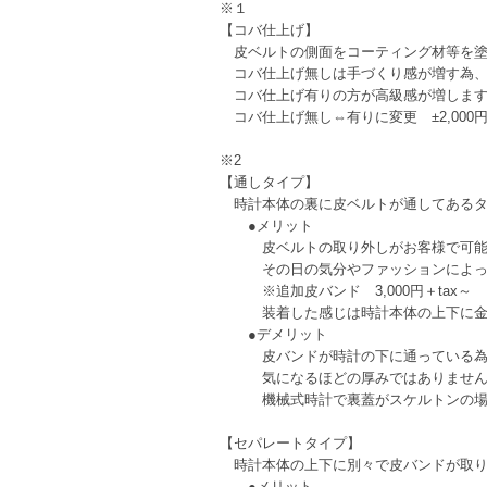
※１
【コバ仕上げ】
皮ベルトの側面をコーティング材等を塗
コバ仕上げ無しは手づくり感が増す為、
コバ仕上げ有りの方が高級感が増しま
コバ仕上げ無し⇔有りに変更 ±2,000円+
※2
【通しタイプ】
時計本体の裏に皮ベルトが通してあるタ
●メリット
皮ベルトの取り外しがお客様で可能な
その日の気分やファッションによって
※追加皮バンド 3,000円＋tax～
装着した感じは時計本体の上下に金具
●デメリット
皮バンドが時計の下に通っている為、
気になるほどの厚みではありませんが
機械式時計で裏蓋がスケルトンの場合
【セパレートタイプ】
時計本体の上下に別々で皮バンドが取り
●メリット