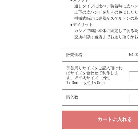
通しタイプに比べ、装着時に皮バ
上下の皮バンドを別々の色にしたり
機械式時計は裏蓋がスケルトンの為、
●デメリット
カシメで時計本体に固定してある為、
交換の際は当店までお送り頂くかお持
販売価格
54,
手首周りサイズをご記入頂けれ
ばサイズを合わせて制作しま
す。※平均サイズ 男性
17.0cm 女性15.0cm
購入数