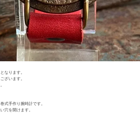
文となります。
てございます。
す。
手巻式手作り腕時計です。
丸い穴を開けます。