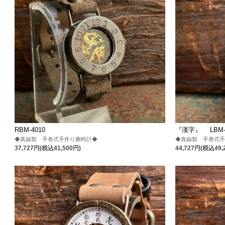
RBM-4010
『漢字』 LBM-2
◆真鍮製 手巻式手作り腕時計◆
◆真鍮製 手巻式
37,727円(税込41,500円)
44,727円(税込49,