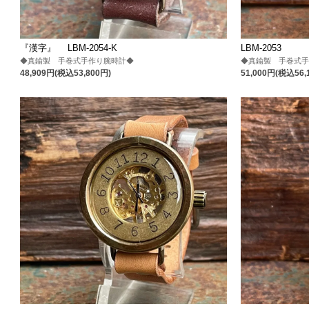
『漢字』 LBM-2054-K
LBM-2053
◆真鍮製 手巻式手作り腕時計◆
◆真鍮製 手巻式
48,909円(税込53,800円)
51,000円(税込56,