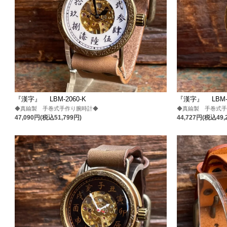
『漢字』 LBM-2060-K
『漢字』 LBM-2
◆真鍮製 手巻式手作り腕時計◆
◆真鍮製 手巻式
47,090円(税込51,799円)
44,727円(税込49,