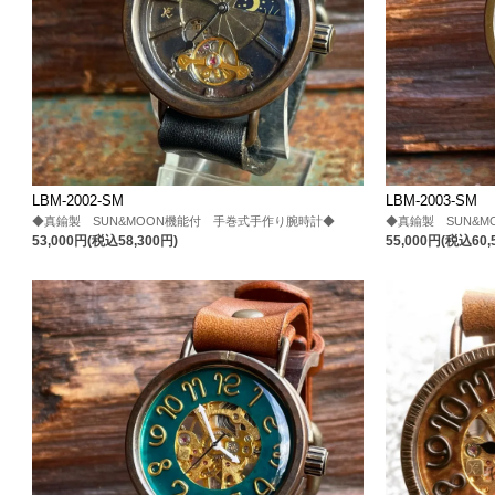
LBM-2002-SM
LBM-2003-SM
◆真鍮製 SUN&MOON機能付 手巻式手作り腕時計◆
◆真鍮製 SUN&
53,000円(税込58,300円)
55,000円(税込60,