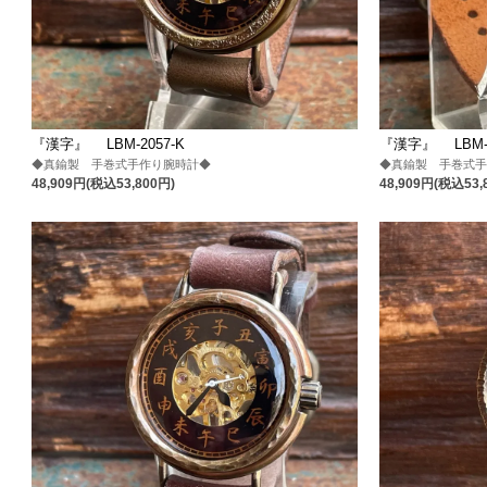
『漢字』 LBM-2057-K
『漢字』 LBM-2
◆真鍮製 手巻式手作り腕時計◆
◆真鍮製 手巻式
48,909円(税込53,800円)
48,909円(税込53,