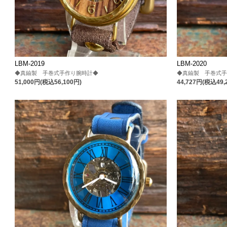
LBM-2019
LBM-2020
◆真鍮製 手巻式手作り腕時計◆
◆真鍮製 手巻式
51,000円(税込56,100円)
44,727円(税込49,