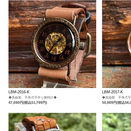
LBM-2016-K
LBM-2017-K
◆真鍮製 手巻式手作り腕時計◆
◆真鍮製 手巻式
47,090円(税込51,799円)
50,909円(税込56,